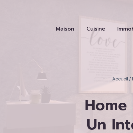
Aller
au
contenu
Maison
Cuisine
Immob
Accueil
/
Home 
Un In