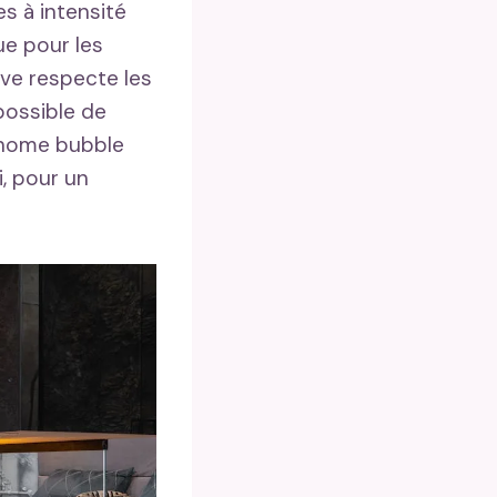
es à intensité
ue pour les
ive respecte les
 possible de
a home bubble
, pour un