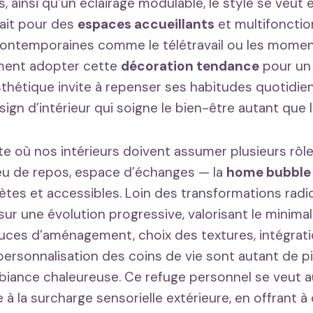
, ainsi qu’un éclairage modulable, le style se veut
fait pour des
espaces accueillants
et multifonctio
contemporaines comme le télétravail ou les momen
ment adopter cette
décoration tendance
pour un i
esthétique invite à repenser ses habitudes quotidie
esign d’intérieur qui soigne le bien-être autant que l
e où nos intérieurs doivent assumer plusieurs rôl
lieu de repos, espace d’échanges — la
home bubble
ètes et accessibles. Loin des transformations radic
ur une évolution progressive, valorisant le minimal
tuces d’aménagement, choix des textures, intégrati
personnalisation des coins de vie sont autant de p
mbiance chaleureuse. Ce refuge personnel se veut a
à la surcharge sensorielle extérieure, en offrant 