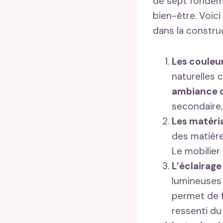
de sept fondeme
bien-être. Voic
dans la construc
Les couleur
naturelles 
ambiance 
secondaire,
Les matéria
des matières
Le mobilier 
L’éclairage 
lumineuses 
permet de f
ressenti du