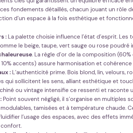
nts clés qui garantissent un équilibre efficace ent
i ces fondements détaillés, chacun jouant un rôle 
tion d’un espace à la fois esthétique et fonctionne
s :
La palette choisie influence l’état d’esprit. Les 
comme le beige, taupe, vert sauge ou rose poudré 
chaleureuse
. La règle d’or de la composition (60
 10% accents) assure harmonisation et cohérence v
ux :
L’authenticité prime. Bois blond, lin, velours, ro
 qui sollicitent les sens, alliant esthétique et tou
chiné ou vintage intensifie ce ressenti et raconte u
:
Point souvent négligé, il s’organise en multiples 
modulables, tamisées et à température chaude. Ce
luidifier l’usage des espaces, avec des effets immé
 confort.