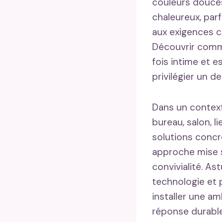
couleurs douces
chaleureux, par
aux exigences 
Découvrir com
fois intime et 
privilégier un d
Dans un context
bureau, salon, 
solutions concr
approche mise s
convivialité. As
technologie et 
installer une a
réponse durable 