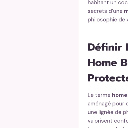
habitant un coco
secrets d’une
m
philosophie de 
Définir
Home Bu
Protect
Le terme
home 
aménagé pour of
une lignée de p
valorisent confo