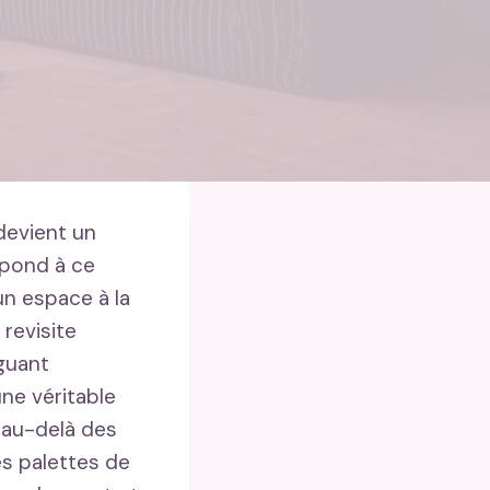
devient un
pond à ce
n espace à la
revisite
guant
ne véritable
, au-delà des
es palettes de