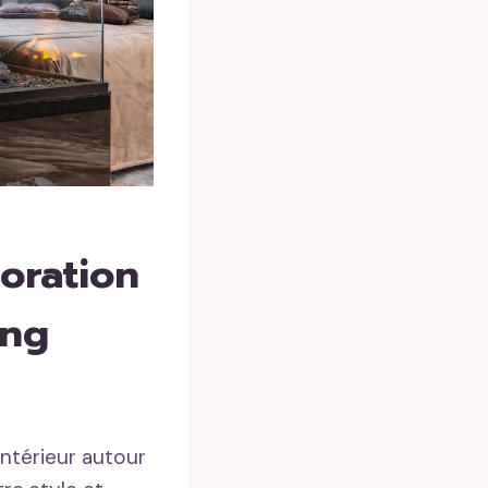
coration
ing
ntérieur autour