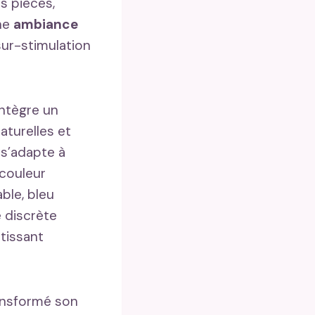
s pièces,
une
ambiance
sur-stimulation
intègre un
aturelles et
 s’adapte à
 couleur
ble, bleu
é discrète
ntissant
ransformé son