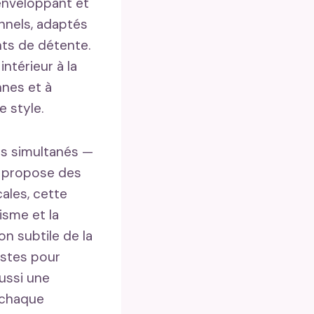
 enveloppant et
nnels, adaptés
ts de détente.
ntérieur à la
nnes et à
e style.
es simultanés —
propose des
ales, cette
isme et la
on subtile de la
istes pour
ussi une
à chaque