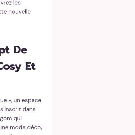
vrez les
tte nouvelle
pt De
Cosy Et
que », un espace
s’inscrit dans
lagom qui
 à une mode déco,