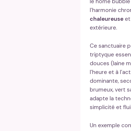
le home bubble 
l’harmonie chro
chaleureuse
et 
extérieure.
Ce sanctuaire pr
triptyque essent
douces (laine mé
l’heure et à l’a
dominante, seco
brumeux, vert sa
adapte la techno
simplicité et fl
Un exemple conc