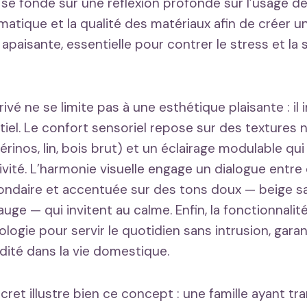
se fonde sur une réflexion profonde sur l’usage de
matique et la qualité des matériaux afin de créer 
apaisante, essentielle pour contrer le stress et la 
ivé ne se limite pas à une esthétique plaisante : il 
iel. Le confort sensoriel repose sur des textures n
rinos, lin, bois brut) et un éclairage modulable qui
ctivité. L’harmonie visuelle engage un dialogue entre
ndaire et accentuée sur des tons doux — beige sa
uge — qui invitent au calme. Enfin, la fonctionnalit
logie pour servir le quotidien sans intrusion, gara
uidité dans la vie domestique.
ret illustre bien ce concept : une famille ayant t