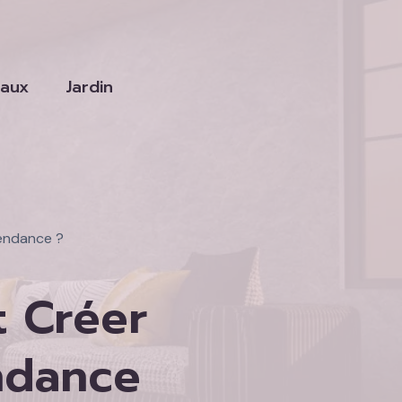
vaux
Jardin
tendance ?
 Créer
ndance