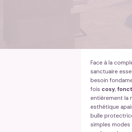
Face à la compl
sanctuaire ess
besoin fondamen
fois
cosy
,
fonct
entièrement la
esthétique apai
bulle protectric
simples modes é