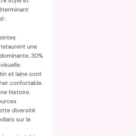
re style et
déterminant
l :
teintes
instaurent une
% dominante, 30%
isuelle.
tin et laine sont
cher confortable.
ne histoire.
sources
tte diversité
diats sur le