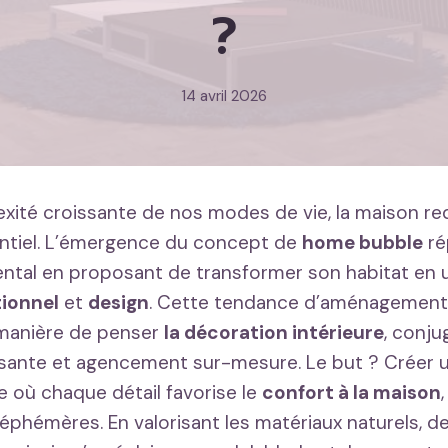
?
14 avril 2026
exité croissante de nos modes de vie, la maison re
entiel. L’émergence du concept de
home bubble
ré
tal en proposant de transformer son habitat en u
ionnel
et
design
. Cette tendance d’aménagement 
 manière de penser
la décoration intérieure
, conju
sante et agencement sur-mesure. Le but ? Créer u
e où chaque détail favorise le
confort à la maison
phémères. En valorisant les matériaux naturels, d